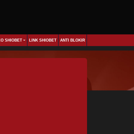
EO SHIOBET
LINK SHIOBET
ANTI BLOKIR