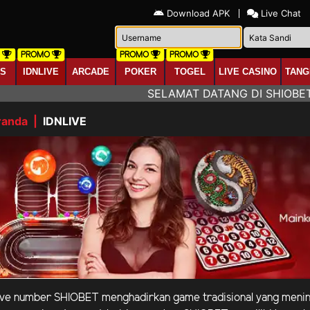
Download APK
Live Chat
O
PROMO
PROMO
PROMO
TS
IDNLIVE
ARCADE
POKER
TOGEL
LIVE CASINO
TANG
SELAMAT DATANG DI SHIOBET DAN TERIMA KASIH SUDA
randa
IDNLIVE
ve number SHIOBET menghadirkan game tradisional yang meningk