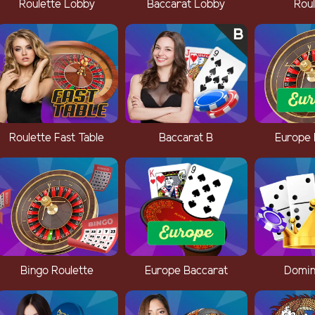
Roulette Lobby
Baccarat Lobby
Rou
Roulette Fast Table
Baccarat B
Europe 
Bingo Roulette
Europe Baccarat
Domin