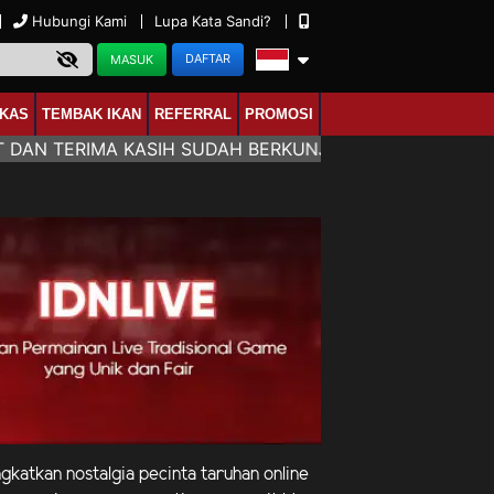
Hubungi Kami
Lupa Kata Sandi?
DAFTAR
KAS
TEMBAK IKAN
REFERRAL
PROMOSI
H BERKUNJUNG DI SITUS KAMI ^_^ Situs beting SLOTGACO
atkan nostalgia pecinta taruhan online