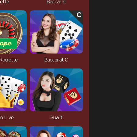
lette
Baccarat
Roulette
Baccarat C
o Live
Suwit