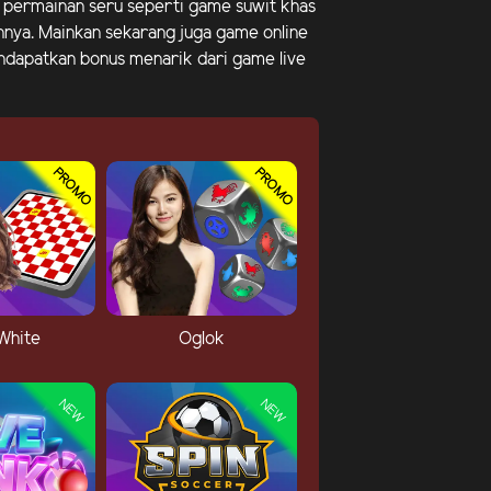
 permainan seru seperti game suwit khas
nnya. Mainkan sekarang juga game online
ndapatkan bonus menarik dari game live
PROMO
PROMO
White
Oglok
NEW
NEW