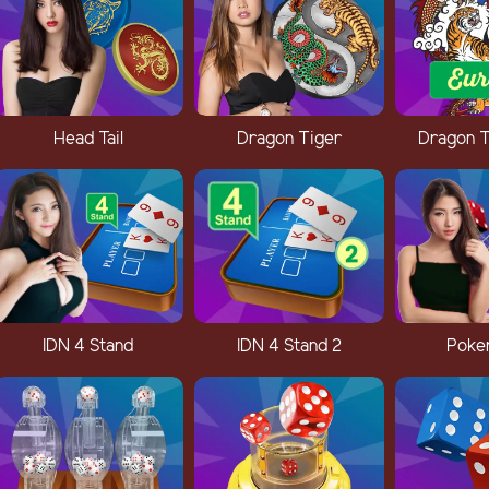
Head Tail
Dragon Tiger
Dragon T
IDN 4 Stand
IDN 4 Stand 2
Poke