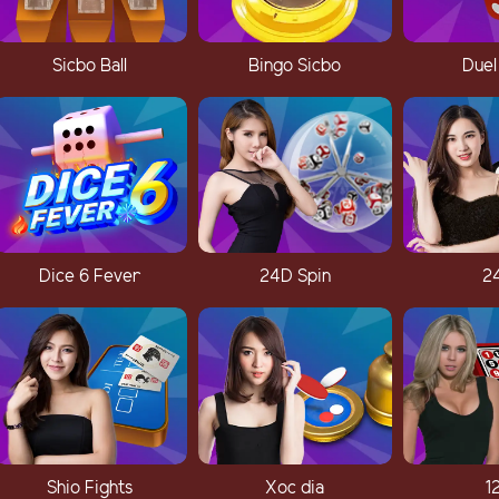
Sicbo Ball
Bingo Sicbo
Duel
Dice 6 Fever
24D Spin
2
Shio Fights
Xoc dia
1